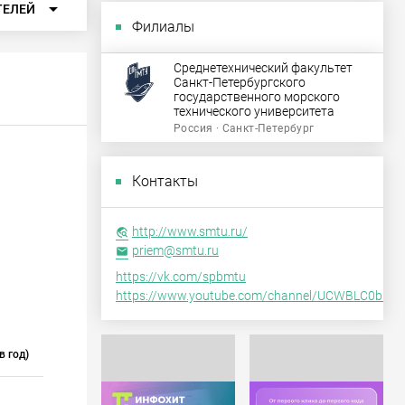
arrow_drop_down
ТЕЛЕЙ
Филиалы
Среднетехнический факультет
Санкт-Петербургского
государственного морского
технического университета
Россия · Санкт-Петербург
Контакты
http://www.smtu.ru/
travel_explore
priem@smtu.ru
email
https://vk.com/spbmtu
https://www.youtube.com/channel/UCWBLC0bH
в год)
Срок обучения
5 лет