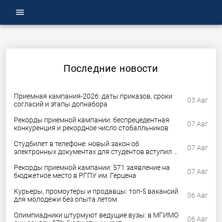
menu
Последние новости
Приемная кампания-2026: даты приказов, сроки
03 Авг
согласий и этапы допнабора
Рекорды приемной кампании: беспрецедентная
07 Авг
конкуренция и рекордное число стобалльников
Студбилет в телефоне: новый закон об
07 Авг
электронных документах для студентов вступил в
силу
Рекорды приемной кампании: 571 заявление на
07 Авг
бюджетное место в РГПУ им. Герцена
Курьеры, промоутеры и продавцы: топ-5 вакансий
06 Авг
для молодежи без опыта летом
Олимпиадники штурмуют ведущие вузы: в МГИМО
06 Авг