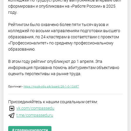
колледжей по трудоустройству выпускников впервые был
сформирован и опубликован на «Работе России» в 2025
году.
Рейтингом было охвачено более пяти тысяч вузов и
колледжей по восьми направлениям подготовки высшего
образования, по 24 кластерам в соответствии с проектом
«Профессионалитет» по среднему профессиональному
образованию.
В этом году рейтинг опубликуют до 1 апреля. Эта
информация призвана помочь абитуриентам объективно
оценить перспективы на рынке труда.
Оригинал -
https://проф-обр.рф/board/26-1-0-10497
Присоединяйтесь к нашим социальным сетям:
vk.com/compassedu
t.me/compasseduru
# главныеновости