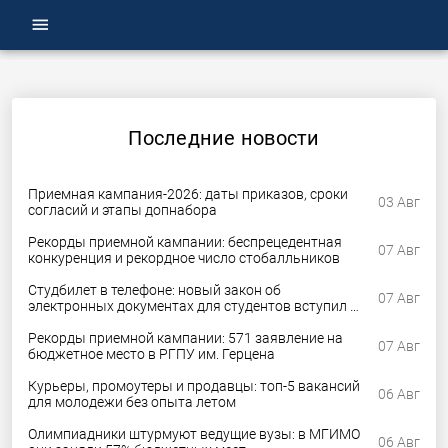
menu
Последние новости
Приемная кампания-2026: даты приказов, сроки
03 Авг
согласий и этапы допнабора
Рекорды приемной кампании: беспрецедентная
07 Авг
конкуренция и рекордное число стобалльников
Студбилет в телефоне: новый закон об
07 Авг
электронных документах для студентов вступил в
силу
Рекорды приемной кампании: 571 заявление на
07 Авг
бюджетное место в РГПУ им. Герцена
Курьеры, промоутеры и продавцы: топ-5 вакансий
06 Авг
для молодежи без опыта летом
Олимпиадники штурмуют ведущие вузы: в МГИМО
06 Авг