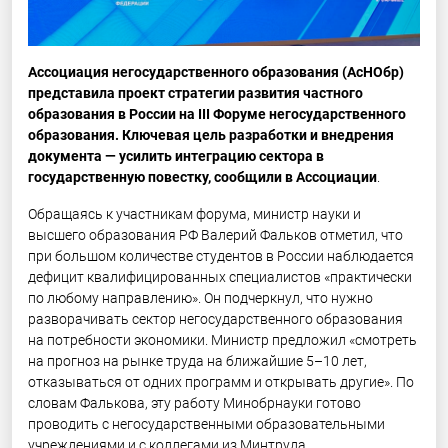
Ассоциация негосударственного образования (АсНОбр)
представила проект стратегии развития частного
образования в России на III Форуме негосударственного
образования. Ключевая цель разработки и внедрения
документа — усилить интеграцию сектора в
государственную повестку, сообщили в Ассоциации
.
Обращаясь к участникам форума, министр науки и
высшего образования РФ Валерий Фальков отметил, что
при большом количестве студентов в России наблюдается
дефицит квалифицированных специалистов «практически
по любому направлению». Он подчеркнул, что нужно
разворачивать сектор негосударственного образования
на потребности экономики. Министр предложил «смотреть
на прогноз на рынке труда на ближайшие 5–10 лет,
отказываться от одних программ и открывать другие». По
словам Фалькова, эту работу Минобрнауки готово
проводить с негосударственными образовательными
учреждениями и с коллегами из Минтруда.