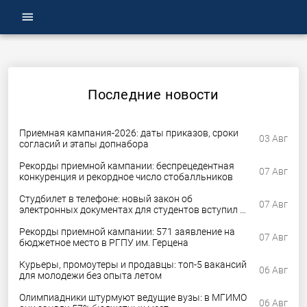
menu
Последние новости
Приемная кампания-2026: даты приказов, сроки
03 Авг
согласий и этапы допнабора
Рекорды приемной кампании: беспрецедентная
07 Авг
конкуренция и рекордное число стобалльников
Студбилет в телефоне: новый закон об
07 Авг
электронных документах для студентов вступил в
силу
Рекорды приемной кампании: 571 заявление на
07 Авг
бюджетное место в РГПУ им. Герцена
Курьеры, промоутеры и продавцы: топ-5 вакансий
06 Авг
для молодежи без опыта летом
Олимпиадники штурмуют ведущие вузы: в МГИМО
06 Авг