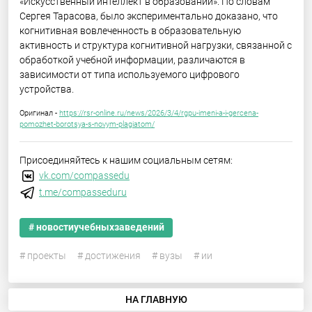
«Искусственный интеллект в образовании». По словам
Сергея Тарасова, было экспериментально доказано, что
когнитивная вовлеченность в образовательную
активность и структура когнитивной нагрузки, связанной с
обработкой учебной информации, различаются в
зависимости от типа используемого цифрового
устройства.
Оригинал -
https://rsr-online.ru/news/2026/3/4/rgpu-imeni-a-i-gercena-
pomozhet-borotsya-s-novym-plagiatom/
Присоединяйтесь к нашим социальным сетям:
vk.com/compassedu
t.me/compasseduru
# новостиучебныхзаведений
# проекты
# достижения
# вузы
# ии
НА ГЛАВНУЮ