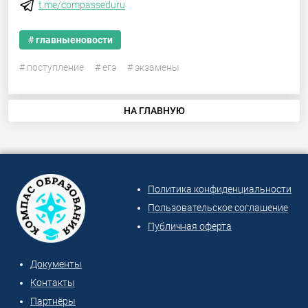
t.me/compasseduru
# главныеновости
# поступление
# егэ
# экзамены
НА ГЛАВНУЮ
Политика конфиденциальности
Пользовательское соглашение
Публичная оферта
Документы
Контакты
Партнёры