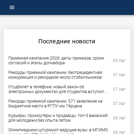
menu
Последние новости
Приемная кампания-2026: даты приказов, сроки
03 Авг
согласий и этапы допнабора
Рекорды приемной кампании: беспрецедентная
07 Авг
конкуренция и рекордное число стобалльников
Студбилет в телефоне: новый закон об
07 Авг
электронных документах для студентов вступил в
силу
Рекорды приемной кампании: 571 заявление на
07 Авг
бюджетное место в РГПУ им. Герцена
Курьеры, промоутеры и продавцы: топ-5 вакансий
06 Авг
для молодежи без опыта летом
Олимпиадники штурмуют ведущие вузы: в МГИМО
06 Авг