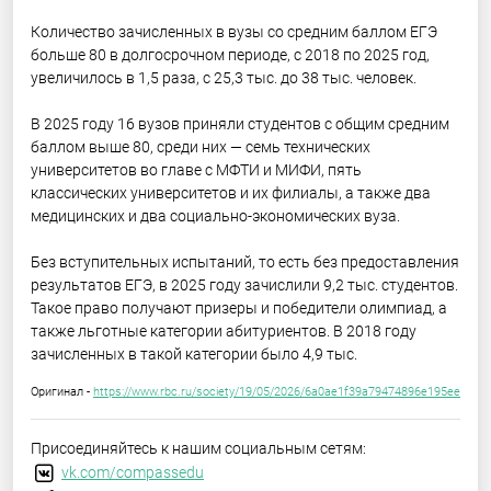
Количество зачисленных в вузы со средним баллом ЕГЭ
больше 80 в долгосрочном периоде, с 2018 по 2025 год,
увеличилось в 1,5 раза, с 25,3 тыс. до 38 тыс. человек.
В 2025 году 16 вузов приняли студентов с общим средним
баллом выше 80, среди них — семь технических
университетов во главе с МФТИ и МИФИ, пять
классических университетов и их филиалы, а также два
медицинских и два социально-экономических вуза.
Без вступительных испытаний, то есть без предоставления
результатов ЕГЭ, в 2025 году зачислили 9,2 тыс. студентов.
Такое право получают призеры и победители олимпиад, а
также льготные категории абитуриентов. В 2018 году
зачисленных в такой категории было 4,9 тыс.
Оригинал -
https://www.rbc.ru/society/19/05/2026/6a0ae1f39a79474896e195ee
Присоединяйтесь к нашим социальным сетям:
vk.com/compassedu