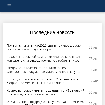
menu
Последние новости
Приемная кампания-2026: даты приказов, сроки
03 Авг
согласий и этапы допнабора
Рекорды приемной кампании: беспрецедентная
07 Авг
конкуренция и рекордное число стобалльников
Студбилет в телефоне: новый закон об
07 Авг
электронных документах для студентов вступил в
силу
Рекорды приемной кампании: 571 заявление на
07 Авг
бюджетное место в РГПУ им. Герцена
Курьеры, промоутеры и продавцы: топ-5 вакансий
06 Авг
для молодежи без опыта летом
Олимпиадники штурмуют ведущие вузы: в МГИМО
06 Авг