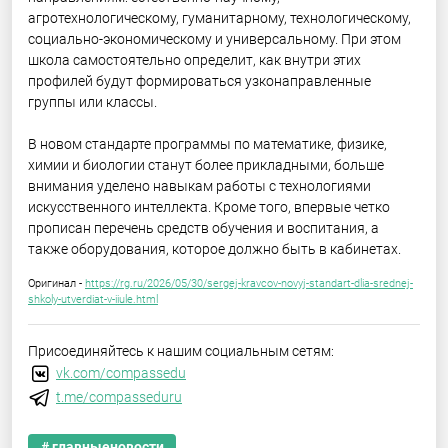
агротехнологическому, гуманитарному, технологическому,
социально-экономическому и универсальному. При этом
школа самостоятельно определит, как внутри этих
профилей будут формироваться узконаправленные
группы или классы.
В новом стандарте программы по математике, физике,
химии и биологии станут более прикладными, больше
внимания уделено навыкам работы с технологиями
искусственного интеллекта. Кроме того, впервые четко
прописан перечень средств обучения и воспитания, а
также оборудования, которое должно быть в кабинетах.
Оригинал -
https://rg.ru/2026/05/30/sergej-kravcov-novyj-standart-dlia-srednej-
shkoly-utverdiat-v-iiule.html
Присоединяйтесь к нашим социальным сетям:
vk.com/compassedu
t.me/compasseduru
# главныеновости