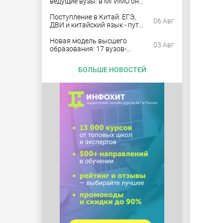
ведущие вузы: в МГИМО они
заняли 57% бюджетных мест
Поступление в Китай: ЕГЭ,
06 Авг
ДВИ и китайский язык - путь
в совместные университеты
Новая модель высшего
03 Авг
образования: 17 вузов-
пилотов примут 42,4 тыс.
бюджетников
БОЛЬШЕ НОВОСТЕЙ