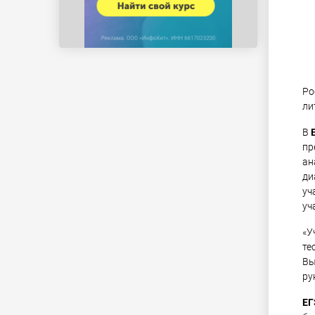
Ро
ли
В
пр
ан
ди
уч
уч
«У
те
Вы
ру
ЕГ