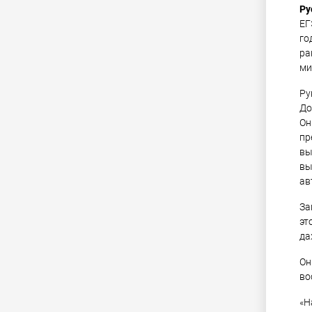
Ру
ЕГ
го
ра
ми
Ру
До
Он
пр
вы
вы
ав
За
эт
да
Он
во
«Н