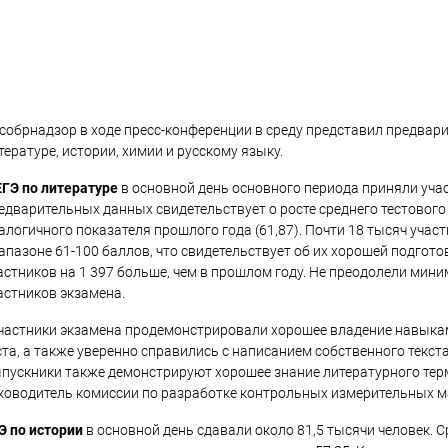
собрнадзор в ходе пресс-конференции в среду представил предвар
тературе, истории, химии и русскому языку.
ЕГЭ по литературе
в основной день основного периода приняли учас
едварительных данных свидетельствует о росте среднего тестового 
алогичного показателя прошлого года (61,87). Почти 18 тысяч учас
апазоне 61-100 баллов, что свидетельствует об их хорошей подгото
астников на 1 397 больше, чем в прошлом году. Не преодолели мин
астников экзамена.
частники экзамена продемонстрировали хорошее владение навыка
ста, а также уверенно справились с написанием собственного текс
пускники также демонстрируют хорошее знание литературного терм
ководитель комиссии по разработке контрольных измерительных ма
Э по истории
в основной день сдавали около 81,5 тысячи человек. С