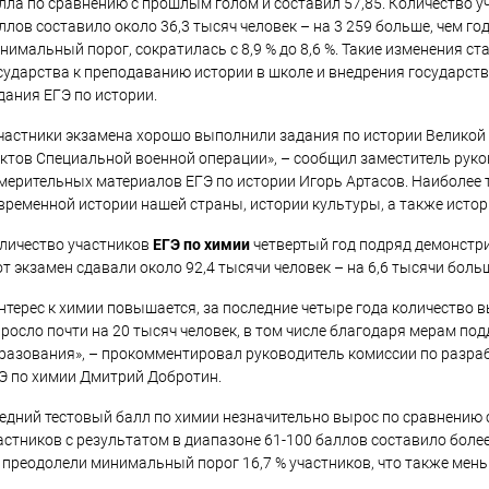
лла по сравнению с прошлым голом и составил 57,85. Количество у
ллов составило около 36,3 тысяч человек – на 3 259 больше, чем го
нимальный порог, сократилась с 8,9 % до 8,6 %. Такие изменения с
сударства к преподаванию истории в школе и внедрения государст
дания ЕГЭ по истории.
частники экзамена хорошо выполнили задания по истории Великой 
ктов Специальной военной операции», – сообщил заместитель рук
мерительных материалов ЕГЭ по истории Игорь Артасов. Наиболее 
временной истории нашей страны, истории культуры, а также исто
личество участников
ЕГЭ по химии
четвертый год подряд демонстри
от экзамен сдавали около 92,4 тысячи человек – на 6,6 тысячи больш
нтерес к химии повышается, за последние четыре года количество 
росло почти на 20 тысяч человек, в том числе благодаря мерам по
разования», – прокомментировал руководитель комиссии по разр
Э по химии Дмитрий Добротин.
едний тестовый балл по химии незначительно вырос по сравнению 
астников с результатом в диапазоне 61-100 баллов составило более 
 преодолели минимальный порог 16,7 % участников, что также мень