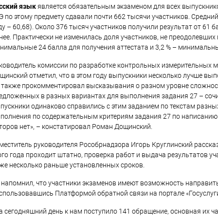
сский язык
является обязательным экзаменом для всех выпускнико
Э по этому предмету сдавали почти 662 тысячи участников. Средний
ду – 60,68). Около 376 тысяч участников получили результат от 61 
нее. Практически не изменилась доля участников, не преодолевших
нимальные 24 балла для получения аттестата и 3,2 % – минимальный
ководитель комиссии по разработке контрольных измерительных м
щинский отметил, что в этом году выпускники несколько лучше вы
 также прокомментировал высказывания о разном уровне сложност
едложенных в разных вариантах для выполнения задания 27 – сочи
пускники одинаково справились с этим заданием по текстам разных
полнения по содержательным критериям задания 27 по написанию
торов нет», – констатировал Роман Дощинский.
меститель руководителя Рособрнадзора Игорь Круглинский рассказ
ого года проходит штатно, проверка работ и выдача результатов 
же несколько раньше установленных сроков.
 напомнил, что участники экзаменов имеют возможность направит
спользовавшись Платформой обратной связи на портале «Госуслуги
а сегодняшний день к нам поступило 141 обращение, основная их ч