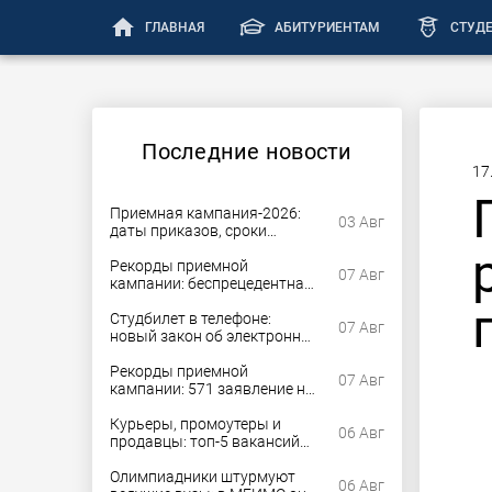
home
ГЛАВНАЯ
АБИТУРИЕНТАМ
СТУД
Последние новости
17
Приемная кампания-2026:
03 Авг
даты приказов, сроки
согласий и этапы допнабора
Рекорды приемной
07 Авг
кампании: беспрецедентная
конкуренция и рекордное
число стобалльников
Студбилет в телефоне:
07 Авг
новый закон об электронных
документах для студентов
вступил в силу
Рекорды приемной
07 Авг
кампании: 571 заявление на
бюджетное место в РГПУ им.
Герцена
Курьеры, промоутеры и
06 Авг
продавцы: топ-5 вакансий
для молодежи без опыта
летом
Олимпиадники штурмуют
06 Авг