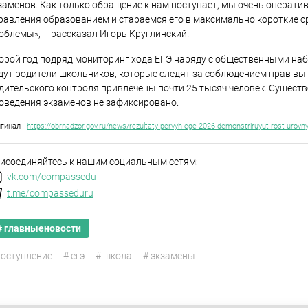
заменов. Как только обращение к нам поступает, мы очень операт
равления образованием и стараемся его в максимально короткие с
облемы», – рассказал Игорь Круглинский.
орой год подряд мониторинг хода ЕГЭ наряду с общественными н
дут родители школьников, которые следят за соблюдением прав вып
дительского контроля привлечены почти 25 тысяч человек. Существ
оведения экзаменов не зафиксировано.
гинал -
https://obrnadzor.gov.ru/news/rezultaty-pervyh-ege-2026-demonstriruyut-rost-urovn
исоединяйтесь к нашим социальным сетям:
vk.com/compassedu
t.me/compasseduru
# главныеновости
поступление
# егэ
# школа
# экзамены