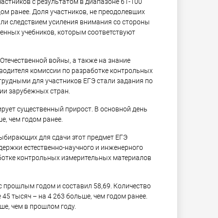
частников с результатом в диапазоне 61-100
дом ранее. Доля участников, не преодолевших
тали следствием усиления внимания со стороны
венных учебников, которым соответствуют
Отечественной войны, а также на знание
оводителя комиссии по разработке контрольных
трудными для участников ЕГЭ стали задания по
рии зарубежных стран.
рует существенный прирост. В основной день
е, чем годом ранее.
выбирающих для сдачи этот предмет ЕГЭ
ддержки естественно-научного и инженерного
аботке контрольных измерительных материалов
с прошлым годом и составил 58,69. Количество
45 тысяч – на 4 263 больше, чем годом ранее.
ше, чем в прошлом году.