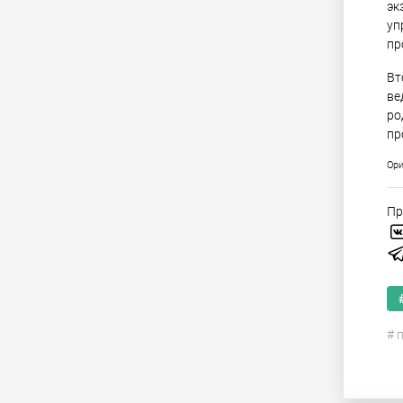
эк
уп
пр
Вт
ве
ро
пр
Ори
Пр
# 