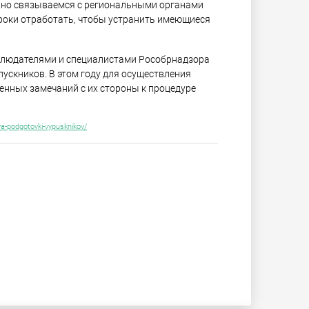
ивно связываемся с региональными органами
роки отработать, чтобы устранить имеющиеся
аблюдателями и специалистами Рособрнадзора
ускников. В этом году для осуществления
енных замечаний с их стороны к процедуре
ya-podgotovki-vypusknikov/