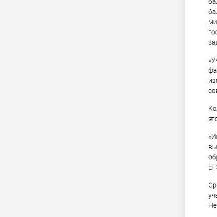
ба
ба
ми
го
за
«У
фа
из
со
Ко
эт
«И
вы
об
ЕГ
Ср
уч
Не