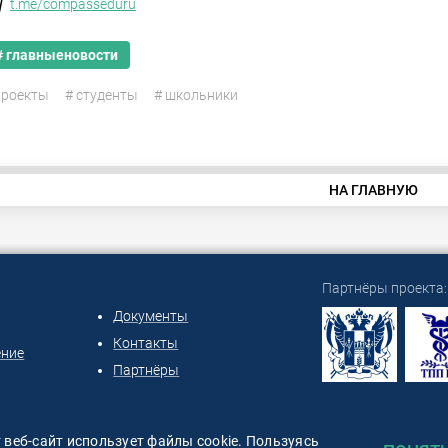
t.me/compasseduru
# главныеновости
проекты
# студенты
# школьники
НА ГЛАВНУЮ
Партнёры проекта:
Документы
Контакты
ение
Партнёры
ООО "СИРИН" 2026
 веб-сайт использует файлы cookie. Пользуясь