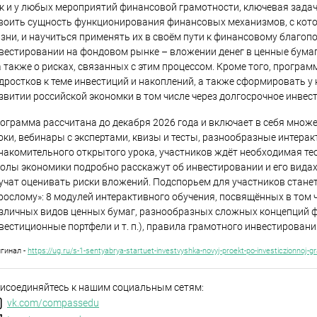
к и у любых мероприятий финансовой грамотности, ключевая зада
воить сущность функционирования финансовых механизмов, с кото
зни, и научиться применять их в своём пути к финансовому благопо
вестировании на фондовом рынке – вложении денег в ценные бумаг
а также о рисках, связанных с этим процессом. Кроме того, програ
дростков к теме инвестиций и накоплений, а также сформировать у 
звитии российской экономки в том числе через долгосрочное инвес
ограмма рассчитана до декабря 2026 года и включает в себя множ
оки, вебинары с экспертами, квизы и тесты, разнообразные интеракт
накомительного открытого урока, участников ждёт необходимая те
олы экономики подробно расскажут об инвестировании и его видах
учат оценивать риски вложений. Подспорьем для участников стане
рослому»: 8 модулей интерактивного обучения, посвящённых в том 
зличных видов ценных бумаг, разнообразных сложных концепций 
вестиционные портфели и т. п.), правила грамотного инвестировани
гинал -
https://ug.ru/s-1-sentyabrya-startuet-investvyshka-novyj-proekt-po-investiczionnoj-gr
исоединяйтесь к нашим социальным сетям:
vk.com/compassedu