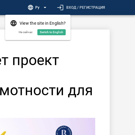
login
language
arrow_drop_down
Ру
ВХОД / РЕГИСТРАЦИЯ
language
View the site in English?
Не сейчас
Switch to English
ет проект
мотности для