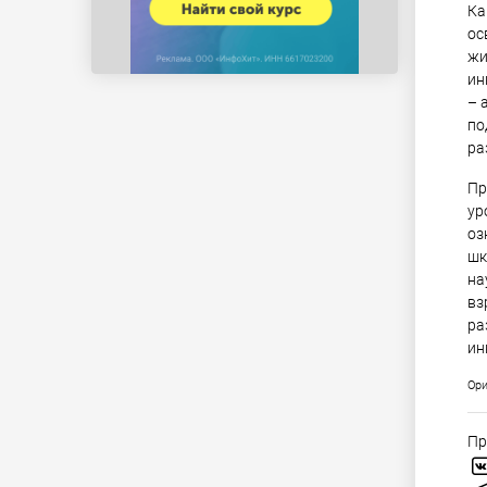
Ка
ос
жи
ин
– 
по
ра
Пр
ур
оз
шк
на
вз
ра
ин
Ори
Пр