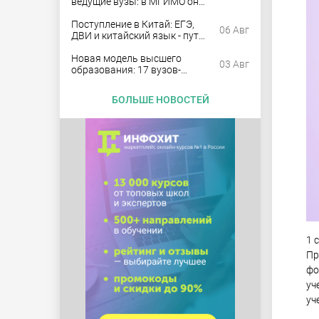
ведущие вузы: в МГИМО они
заняли 57% бюджетных мест
Поступление в Китай: ЕГЭ,
06 Авг
ДВИ и китайский язык - путь
в совместные университеты
Новая модель высшего
03 Авг
образования: 17 вузов-
пилотов примут 42,4 тыс.
бюджетников
БОЛЬШЕ НОВОСТЕЙ
1 
Пр
фо
уч
уч