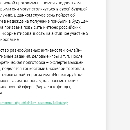
ча новой программы – помочь подросткам
рыми они могут столкнуться в своей будущей
лучию. В данном случае речь пойдёт об
и в надежде на получение прибыли в будущем,
мма призвана повысить интерес российских
них ориентированность на активное участие в
тирование.
ество разнообразных активностей: онлайн-
ивные задания, деловые игры и т. п. После
оретическая подготовка – эксперты Высшей
, поделятся тонкостями биржевой торговли,
т также онлайн-программа «Инвестируй по-
числе таким вопросам, как рассмотрение
финансовой сферы (биржевые фонды,
я.
amotnosti-dlya-shkolnikov-i-studentov-kolledzhej/