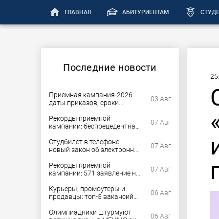
home
ГЛАВНАЯ
АБИТУРИЕНТАМ
СТУД
Последние новости
25
Приемная кампания-2026:
03 Авг
даты приказов, сроки
согласий и этапы допнабора
Рекорды приемной
07 Авг
кампании: беспрецедентная
конкуренция и рекордное
число стобалльников
Студбилет в телефоне:
07 Авг
новый закон об электронных
документах для студентов
вступил в силу
Рекорды приемной
07 Авг
кампании: 571 заявление на
бюджетное место в РГПУ им.
Герцена
Курьеры, промоутеры и
06 Авг
продавцы: топ-5 вакансий
для молодежи без опыта
летом
Олимпиадники штурмуют
06 Авг