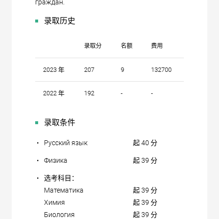
граждан.
录取历史
录取分
名额
费用
2023 年
207
9
132700
2022 年
192
-
-
录取条件
•
Русский язык
起 40 分
•
Физика
起 39 分
•
选考科目：
Математика
起 39 分
Химия
起 39 分
Биология
起 39 分