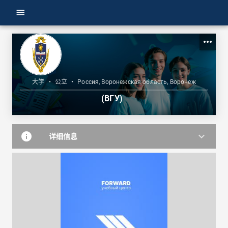
menu
more_horiz
大学
•
公立
•
Россия, Воронежская область, Воронеж
(ВГУ)
info
keyboard_arrow_down
详细信息