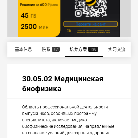
基本信息
院系
培养方案
实习交流
17
138
30.05.02 Медицинская
биофизика
Область профессиональной деятельности
выпускников, освоивших программу
специалитета, включает медико-
биофизические исследования, направленные
на создание условий для охраны здоровья