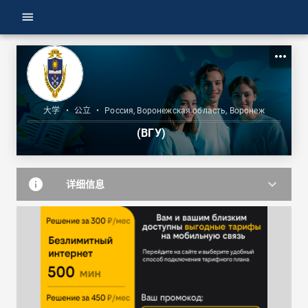
menu
more_horiz
大学
•
公立
•
Россия, Воронежская область, Воронеж
(ВГУ)
info
keyboard_arrow_down
详细信息