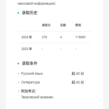
массовой информации).
录取历史
录取分
名额
费用
2023 年
276
4
115000
2022 年
-
-
-
录取条件
•
Русский язык
起 40 分
•
Литература
起 40 分
•
附加考试：
Творческий экзамен