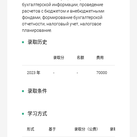
бухгалтерской информации, проведение
расчетов с бюджетом и внебюджетными
фондами, формирование бухгалтерской
отчетности, налоговый учет, налоговое
планирование.
录取历史
录取分
名额
费用
2023 年
-
-
70000
录取条件
学习方式
形式
基于
录取分（公费）
录取分（自费）