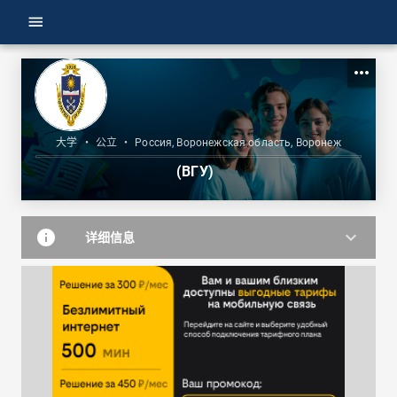
menu
more_horiz
大学
•
公立
•
Россия, Воронежская область, Воронеж
(ВГУ)
info
keyboard_arrow_down
详细信息