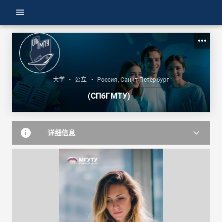
menu
more_horiz
大学
•
公立
•
Россия, Санкт-Петербург
(СПбГМТУ)
info
keyboard_arrow_down
详细信息