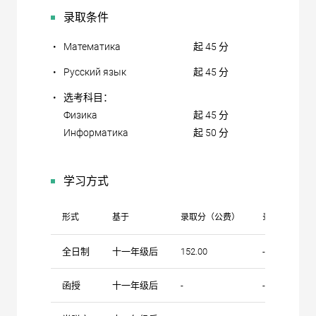
录取条件
•
Математика
起 45 分
•
Русский язык
起 45 分
•
选考科目：
Физика
起 45 分
Информатика
起 50 分
学习方式
形式
基于
录取分（公费）
录取分（自费
全日制
十一年级后
152.00
-
函授
十一年级后
-
-