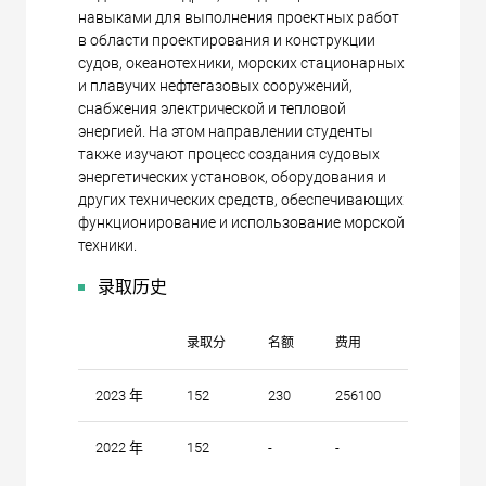
навыками для выполнения проектных работ
в области проектирования и конструкции
судов, океанотехники, морских стационарных
и плавучих нефтегазовых сооружений,
снабжения электрической и тепловой
энергией. На этом направлении студенты
также изучают процесс создания судовых
энергетических установок, оборудования и
других технических средств, обеспечивающих
функционирование и использование морской
техники.
录取历史
录取分
名额
费用
2023 年
152
230
256100
2022 年
152
-
-