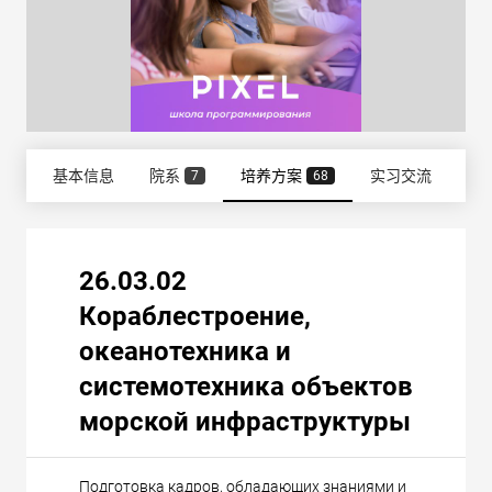
基本信息
院系
培养方案
实习交流
雇
7
68
26.03.02
Кораблестроение,
океанотехника и
системотехника объектов
морской инфраструктуры
Подготовка кадров, обладающих знаниями и