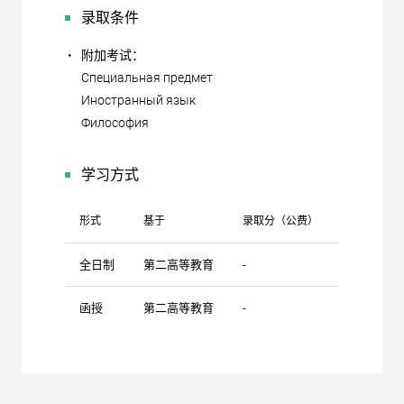
录取条件
•
附加考试：
Специальная предмет
Иностранный язык
Философия
学习方式
形式
基于
录取分（公费）
录取分（自
全日制
第二高等教育
-
-
函授
第二高等教育
-
-