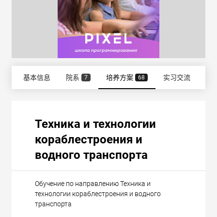
基本信息
院系
培养方案
实习交流
雇
7
68
Техника и технологии
кораблестроения и
водного транспорта
Обучение по направлению Техника и
технологии кораблестроения и водного
транспорта