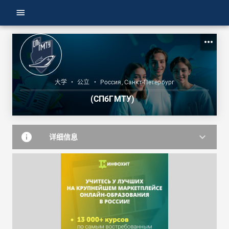
menu
more_horiz
大学
•
公立
•
Россия, Санкт-Петербург
(СПбГМТУ)
info
keyboard_arrow_down
详细信息