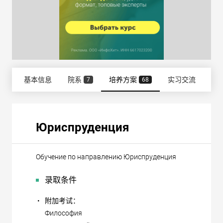
基本信息
院系
培养方案
实习交流
雇
7
68
Юриспруденция
Обучение по направлению Юриспруденция
录取条件
•
附加考试：
Философия