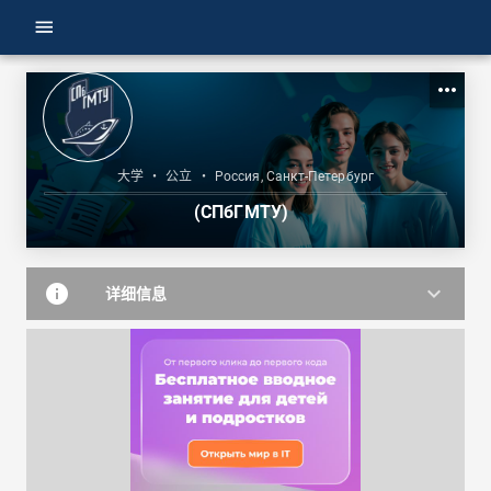
menu
more_horiz
大学
•
公立
•
Россия, Санкт-Петербург
(СПбГМТУ)
info
keyboard_arrow_down
详细信息