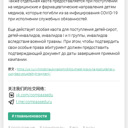
Также отдельная квота предоставляется при поступлении
на медицинские и фармацевтические направления детям
медиков, которые погибли из-за инфицирования COVID-19
при исполнении служебных обязанностей.
Еще действует особая квота для поступления детей-сирот,
детей-инвалидов, инвалидов I и II группы, инвалидов
вследствие военной травмы. При этом, чтобы подтвердить
свои особые права абитуриент должен предоставить
подтверждающий документ до даты завершения приемной
кампании.
原文 -
https://ug.ru/v-minobrnauki-napomnili-kto-imeet-pravo-na-postuplenie-v-
vuzy-bez-vstupitelnyh-ispytanij/
关注我们的社交网络：
vk.com/compassedu
t.me/compasseduru
# главныеновости
# поступление
# олимпиады
# егэ
# вузы