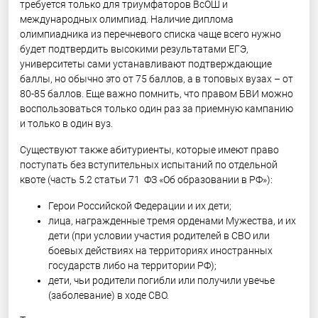
требуется только для триумфаторов ВсОШ и
международных олимпиад. Наличие диплома
олимпиадника из перечневого списка чаще всего нужно
будет подтвердить высокими результатами ЕГЭ,
университеты сами устанавливают подтверждающие
баллы, но обычно это от 75 баллов, а в топовых вузах – от
80-85 баллов. Еще важно помнить, что правом БВИ можно
воспользоваться только один раз за приемную кампанию
и только в один вуз.
Существуют также абитуриенты, которые имеют право
поступать без вступительных испытаний по отдельной
квоте (часть 5.2 статьи 71 ФЗ «Об образовании в РФ»):
Герои Российской Федерации и их дети;
лица, награжденные тремя орденами Мужества, и их
дети (при условии участия родителей в СВО или
боевых действиях на территориях иностранных
государств либо на территории РФ);
дети, чьи родители погибли или получили увечье
(заболевание) в ходе СВО.