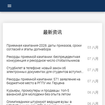
menu
最新资讯
Приемная кампания-2026: даты приказов, сроки
03 八月
согласий и этапы допнабора
Рекорды приемной кампании: беспрецедентная
07 八月
конкуренция и рекордное число стобалльников
Студбилет в телефоне: новый закон об
07 八月
электронных документах для студентов вступил
в силу
Рекорды приемной кампании: 571 заявление на
07 八月
бюджетное место в РГПУ им. Герцена
Курьеры, промоутеры и продавцы: топ-5
06 八月
вакансий для молодежи без опыта летом
Олимпиадники штурмуют ведущие вузы: в
06 八月