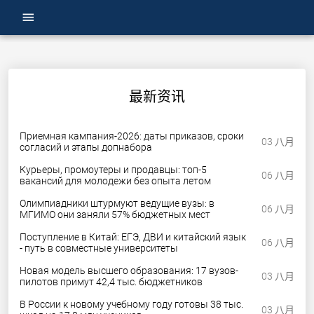
menu
最新资讯
Приемная кампания-2026: даты приказов, сроки
03 八月
согласий и этапы допнабора
Курьеры, промоутеры и продавцы: топ-5
06 八月
вакансий для молодежи без опыта летом
Олимпиадники штурмуют ведущие вузы: в
06 八月
МГИМО они заняли 57% бюджетных мест
Поступление в Китай: ЕГЭ, ДВИ и китайский язык
06 八月
- путь в совместные университеты
Новая модель высшего образования: 17 вузов-
03 八月
пилотов примут 42,4 тыс. бюджетников
В России к новому учебному году готовы 38 тыс.
03 八月