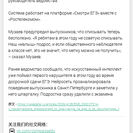
руководитель ведомства.
Система работает на платформе «Смотри ЕГЭ» вместе с
«Ростелекомом».
Музаев предупредил выпускников, что списывать теперь
бесполезно. «Я ребятам в этом году не советую списывать.
Наш «малыш» подрос, и если общественного наблюдателя
в классе нет, это не значит, что метку можно не получить»,
– сказал Музаев.
Ранее ведомство сообщало, что искусственный интеллект
уже поймал первого нарушителя в этом году во время
досрочной сдачи ЕГЭ. Нейросеть проанализировала
поведение выпускника в Санкт-Петербурге и заметила у
него шпаргалку. Подростка сразу удалили с экзамена.
原文 -
https://vogazeta.ru/articles/2026/4/28/EGE_OGE/27314-
v_rosobrnadzore_predosteregli_ot_spisyvaniya_na_ege_iz_za_obuchennogo_ii
关注我们的社交网络：
vk.com/compassedu