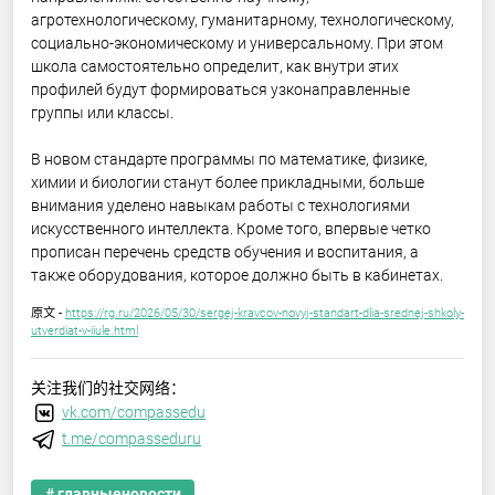
агротехнологическому, гуманитарному, технологическому,
социально-экономическому и универсальному. При этом
школа самостоятельно определит, как внутри этих
профилей будут формироваться узконаправленные
группы или классы.
В новом стандарте программы по математике, физике,
химии и биологии станут более прикладными, больше
внимания уделено навыкам работы с технологиями
искусственного интеллекта. Кроме того, впервые четко
прописан перечень средств обучения и воспитания, а
также оборудования, которое должно быть в кабинетах.
原文 -
https://rg.ru/2026/05/30/sergej-kravcov-novyj-standart-dlia-srednej-shkoly-
utverdiat-v-iiule.html
关注我们的社交网络：
vk.com/compassedu
t.me/compasseduru
# главныеновости