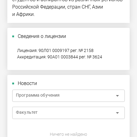
Российской Федерации, стран СНГ, Азии
и Африки.
Сведения о лицензии
Лицензия: 90Л01 0009197 рег. № 2158
Аккредитация: 90А01 0003844 рег. № 3624
Новости
arrow_drop_down
Программа обучения
arrow_drop_down
Факультет
Ничего не найдено