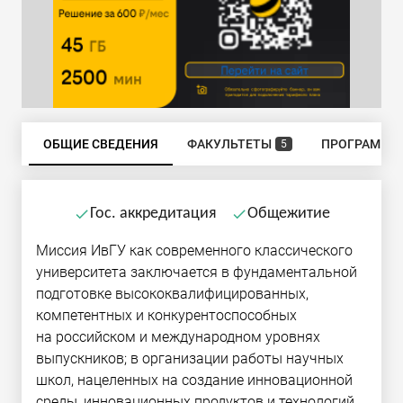
ОБЩИЕ СВЕДЕНИЯ
ФАКУЛЬТЕТЫ
ПРОГРАММЫ
5
Гос. аккредитация
Общежитие
done
done
Миссия ИвГУ как современного классического
университета заключается в фундаментальной
подготовке высококвалифицированных,
компетентных и конкурентоспособных
на российском и международном уровнях
выпускников; в организации работы научных
школ, нацеленных на создание инновационной
среды, инновационных продуктов и технологий,