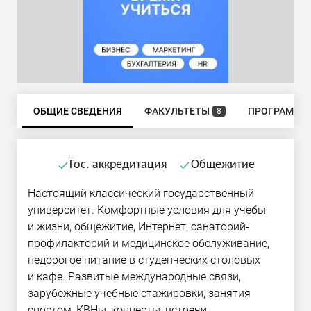
ОБЩИЕ СВЕДЕНИЯ
ФАКУЛЬТЕТЫ
ПРОГРАММЫ
8
Гос. аккредитация
Общежитие
done
done
Настоящий классический государственный
университет. Комфортные условия для учебы
и жизни, общежитие, Интернет, санаторий-
профилакторий и медицинское обслуживание,
недорогое питание в студенческих столовых
и кафе. Развитые международные связи,
зарубежные учебные стажировки, занятия
спортом, КВНы, концерты, встречи.