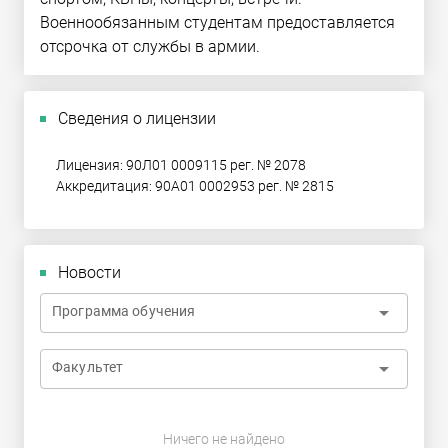
Военнообязанным студентам предоставляется
отсрочка от службы в армии.
Сведения о лицензии
Лицензия: 90Л01 0009115 рег. № 2078
Аккредитация: 90А01 0002953 рег. № 2815
Новости
arrow_drop_down
Программа обучения
arrow_drop_down
Факультет
Ничего не найдено