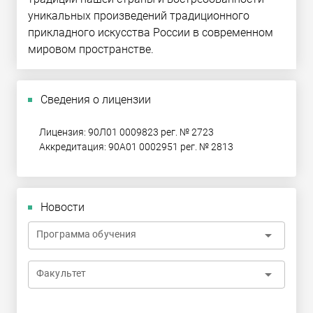
уникальных произведений традиционного
прикладного искусства России в современном
мировом пространстве.
Сведения о лицензии
Лицензия: 90Л01 0009823 рег. № 2723
Аккредитация: 90А01 0002951 рег. № 2813
Новости
arrow_drop_down
Программа обучения
arrow_drop_down
Факультет