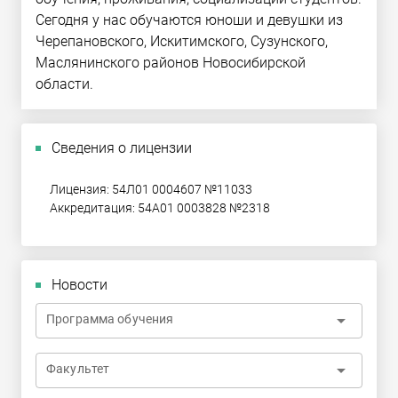
Сегодня у нас обучаются юноши и девушки из
Черепановского, Искитимского, Сузунского,
Маслянинского районов Новосибирской
области.
Сведения о лицензии
Лицензия: 54Л01 0004607 №11033
Аккредитация: 54А01 0003828 №2318
Новости
arrow_drop_down
Программа обучения
arrow_drop_down
Факультет