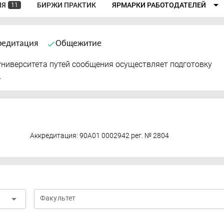
arrow_drop_down
ИЯ
БИРЖИ ПРАКТИК
ЯРМАРКИ РАБОТОДАТЕЛЕЙ
11
кредитация
Общежитие
done
ниверситета путей сообщения осуществляет подготовку
.
Аккредитация: 90А01 0002942 рег. № 2804
arrow_drop_down
Факультет