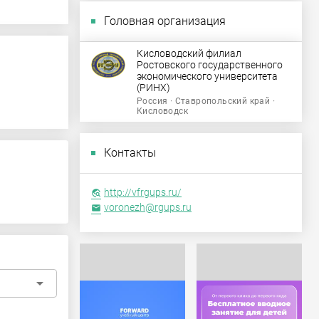
Головная организация
Кисловодский филиал
Ростовского государственного
экономического университета
(РИНХ)
Россия · Ставропольский край ·
Кисловодск
Контакты
http://vfrgups.ru/
travel_explore
voronezh@rgups.ru
email
arrow_drop_down