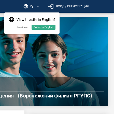
login
language
arrow_drop_down
Ру
ВХОД / РЕГИСТРАЦИЯ
language
View the site in English?
Не сейчас
Switch to English
бщения
(Воронежский филиал РГУПС)