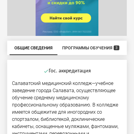
ОБЩИЕ СВЕДЕНИЯ
ПРОГРАММЫ ОБУЧЕНИЯ
Б
3
Гос. аккредитация
done
Салаватский медицинский колледж—учебное
заведение города Салавата, осуществляющее
обучение среднему медицинскому
профессиональному образованию. В колледже
имеется общежитие для иногородних со
спортзалом, библиотекой, доклинические
кабинеты, оснащенные муляжами, фантомами,
инструментами, перевязочными и