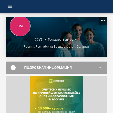
menu
more_horiz
СМ
ССУЗ
•
Государственное
•
Россия, Республика Башкортостан, Салават
info
keyboard_arrow_down
ПОДРОБНАЯ ИНФОРМАЦИЯ