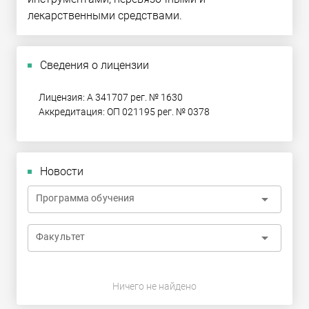
лекарственными средствами.
Сведения о лицензии
Лицензия: А 341707 рег. № 1630
Аккредитация: ОП 021195 рег. № 0378
Новости
arrow_drop_down
Программа обучения
arrow_drop_down
Факультет
Ничего не найдено