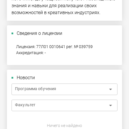
знания и навыки для реализации своих
возможностей в креативных индустриях.
Сведения о лицензии
Лицензия: 77Л01 0010641 рег. № 039759
Аккредитация: -
Новости
arrow_drop_down
Программа обучения
arrow_drop_down
Факультет
Ничего не найдено