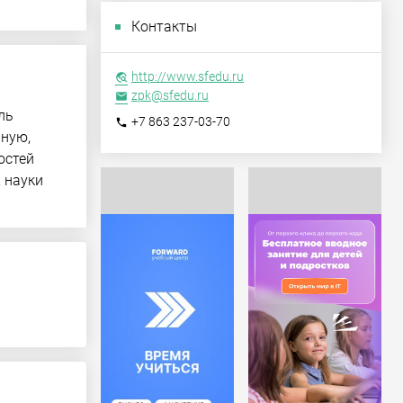
Контакты
http://www.sfedu.ru
travel_explore
zpk@sfedu.ru
email
ль
+7 863 237-03-70
phone
чную,
остей
 науки