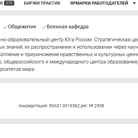
arrow_drop_down
Я
БИРЖИ ПРАКТИК
ЯРМАРКИ РАБОТОДАТЕЛЕЙ
275
Общежитие
Военная кафедра
done
done
о-образовательный центр Юга России. Стратегическая це
ых знаний, их распространении и использовании через нау
копление и приумножение нравственных и культурных ценн
, общероссийского и международного центра образования,
ерситетов мира.
Аккредитация: 90А01 0016362 рег. № 2938