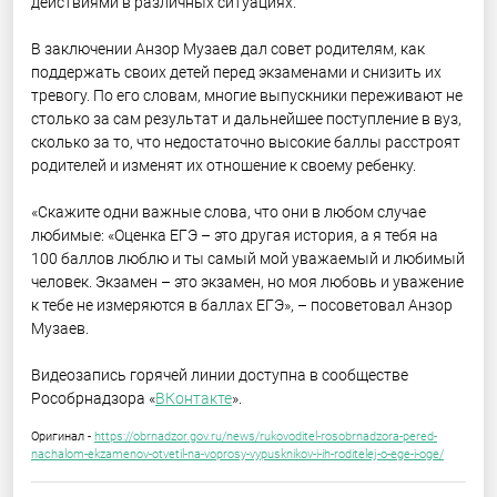
действиями в различных ситуациях.
В заключении Анзор Музаев дал совет родителям, как
поддержать своих детей перед экзаменами и снизить их
тревогу. По его словам, многие выпускники переживают не
столько за сам результат и дальнейшее поступление в вуз,
сколько за то, что недостаточно высокие баллы расстроят
родителей и изменят их отношение к своему ребенку.
«Скажите одни важные слова, что они в любом случае
любимые: «Оценка ЕГЭ – это другая история, а я тебя на
100 баллов люблю и ты самый мой уважаемый и любимый
человек. Экзамен – это экзамен, но моя любовь и уважение
к тебе не измеряются в баллах ЕГЭ», – посоветовал Анзор
Музаев.
Видеозапись горячей линии доступна в сообществе
Рособрнадзора «
ВКонтакте
».
Оригинал -
https://obrnadzor.gov.ru/news/rukovoditel-rosobrnadzora-pered-
nachalom-ekzamenov-otvetil-na-voprosy-vypusknikov-i-ih-roditelej-o-ege-i-oge/