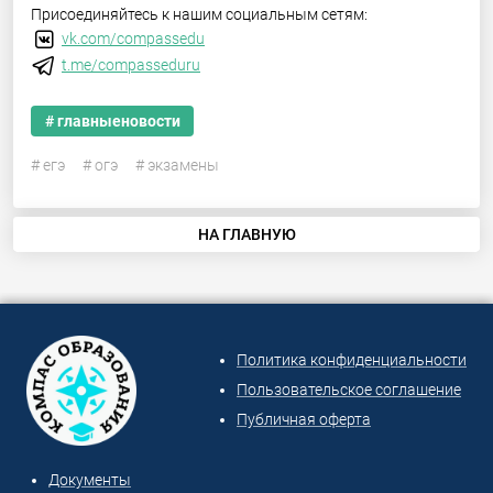
Присоединяйтесь к нашим социальным сетям:
vk.com/compassedu
t.me/compasseduru
# главныеновости
# егэ
# огэ
# экзамены
НА ГЛАВНУЮ
Политика конфиденциальности
Пользовательское соглашение
Публичная оферта
Документы