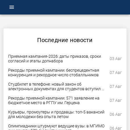
menu
Последние новости
Приемная кампания-2026: даты приказов, сроки
03 Авг
согласий и этапы допнабора
Рекорды приемной кампании: беспрецедентная
07 Авг
конкуренция и рекордное число стобалльников
Студбилет в телефоне: новый закон об
07 Авг
электронных документах для студентов вступил в
силу
Рекорды приемной кампании: 571 заявление на
07 Авг
бюджетное место в РГПУ им. Герцена
Курьеры, промоутеры и продавцы: топ-5 вакансий
06 Авг
для молодежи без опыта летом
Олимпиадники штурмуют ведущие вузы: в МГИМО
06 Авг