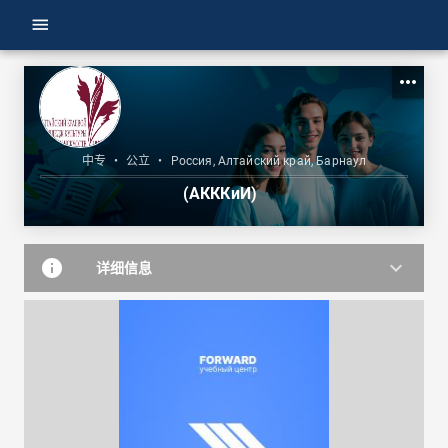
menu
more_horiz
中专
•
公立
•
Россия, Алтайский край, Барнаул
(АКККиИ)
info
keyboard_arrow_down
详细信息