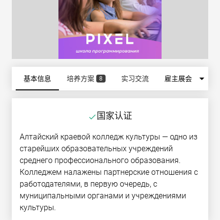
arrow_drop_down
基本信息
培养方案
实习交流
雇主展会
8
国家认证
done
Алтайский краевой колледж культуры — одно из
старейших образовательных учреждений
среднего профессионального образования.
Колледжем налажены партнерские отношения с
работодателями, в первую очередь, с
муниципальными органами и учреждениями
культуры.