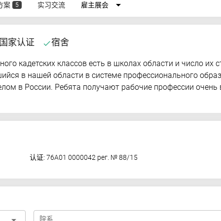
arrow_drop_down
方案
实习交流
雇主展会
5
国家认证
宿舍
done
ного кадетских классов есть в школах области и число их 
вшийся в нашей области в системе профессионального обра
целом в России. Ребята получают рабочие профессии очень
认证: 76А01 0000042 рег. № 88/15
arrow_drop_down
院系