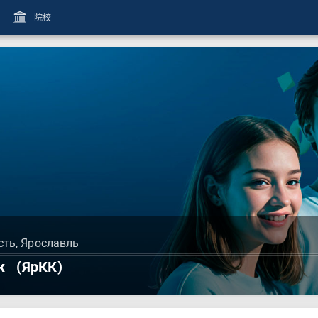
院校
сть, Ярославль
ж
(ЯрКК)