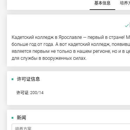
基本信息
培养
done
Кадетский колледж в Ярославле — первый в стране! М
больше год от года. А вот кадетский колледж, появи
является первым не только в нашем регионе, но и в 
для службы в вооруженных силах.
许可证信息
许可证: 200/14
新闻
培养方案