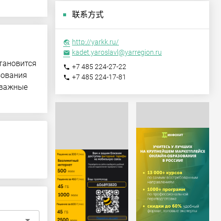
联系方式
http://yarkk.ru/
travel_explore
kadet.yaroslavl@yarregion.ru
email
становится
+7 485 224-27-22
phone
зования
+7 485 224-17-81
phone
 важные
arrow_drop_down