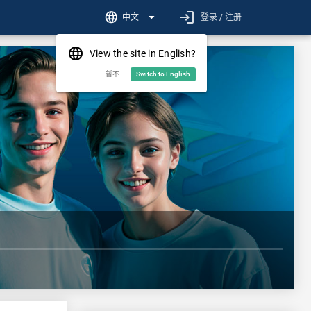
login
language
arrow_drop_down
中文
登录 / 注册
language
View the site in English?
暂不
Switch to English