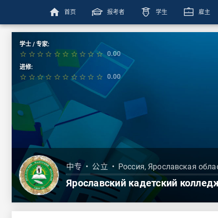
home
首页
报考者
学生
雇主
学士 / 专家:
0.00
star_border
star_border
star_border
star_border
star_border
star_border
star_border
star_border
star_border
star_border
进修:
0.00
star_border
star_border
star_border
star_border
star_border
star_border
star_border
star_border
star_border
star_border
中专
•
公立
•
Россия, Ярославская обла
Ярославский кадетский коллед