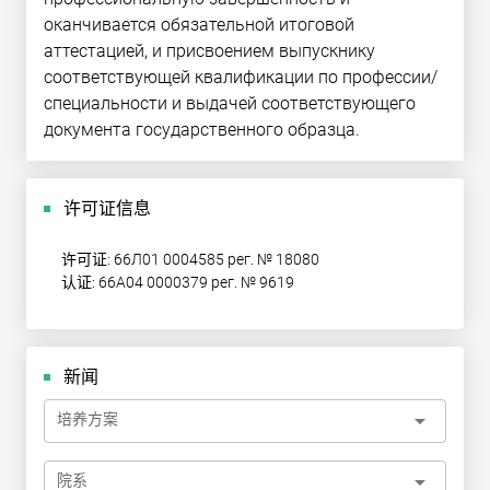
оканчивается обязательной итоговой
аттестацией, и присвоением выпускнику
соответствующей квалификации по профессии/
специальности и выдачей соответствующего
документа государственного образца.
许可证信息
许可证: 66Л01 0004585 рег. № 18080
认证: 66А04 0000379 рег. № 9619
新闻
arrow_drop_down
培养方案
arrow_drop_down
院系