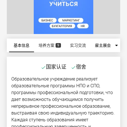
arrow_drop_down
基本信息
培养方案
实习交流
雇主展会
9
国家认证
宿舍
done
done
Образовательное учреждение реализует
образовательные программы НПО и СПО,
программы профессиональной подготовки, что
дает возможность обучающимся получить
непрерывное профессиональное образование,
выстраивая свою индивидуальную траекторию.
Каждая ступень образования имеет
профессиональную завершенность и