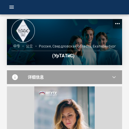
menu
more_horiz
中专
•
公立
•
Россия, Свердловская область, Екатеринбург
(УрТАТиС)
info
keyboard_arrow_down
详细信息