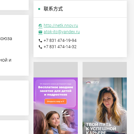
联系方式
http://netk.nnov.ru
travel_explore
atpk-itc@yandex.ru
email
союза
+7 831 474-19-94
phone
+7 831 474-14-32
phone
ной и