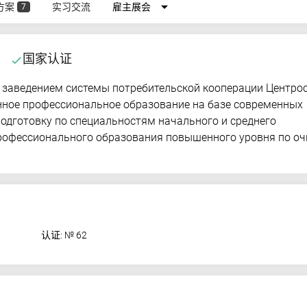
arrow_drop_down
方案
实习交流
雇主展会
7
国家认证
done
заведением системы потребительской кооперации Центро
нное профессиональное образование на базе современных
одготовку по специальностям начального и среднего
профессионального образования повышенного уровня по оч
认证: № 62