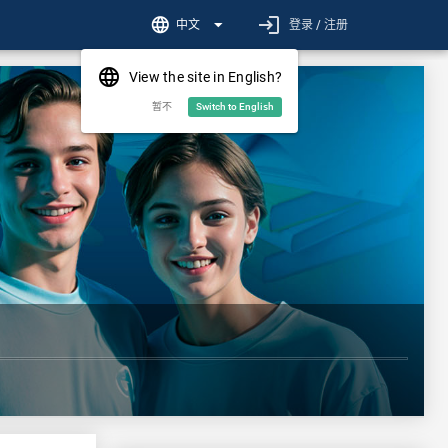
login
language
arrow_drop_down
中文
登录 / 注册
language
View the site in English?
暂不
Switch to English