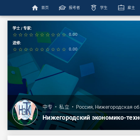
home
首页
报考者
学生
雇主
学士 / 专家:
0.00
star_border
star_border
star_border
star_border
star_border
star_border
star_border
star_border
star_border
star_border
进修:
0.00
star_border
star_border
star_border
star_border
star_border
star_border
star_border
star_border
star_border
star_border
中专
•
私立
•
Россия, Нижегородская об
Нижегородский экономико-техн