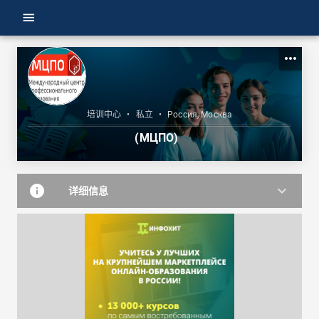
menu
more_horiz
培训中心
•
私立
•
Россия, Москва
(МЦПО)
info
keyboard_arrow_down
详细信息