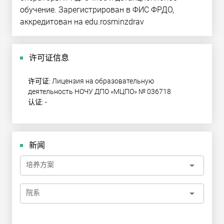
обучение. Зарегистрирован в ФИС ФРДО,
аккредитован на edu.rosminzdrav
许可证信息
许可证: Лицензия на образовательную
деятельность НОЧУ ДПО «МЦПО» № 036718
认证: -
新闻
arrow_drop_down
培养方案
arrow_drop_down
院系