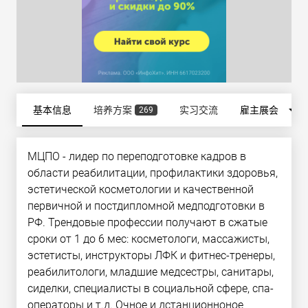
arrow_drop_down
基本信息
培养方案
实习交流
雇主展会
269
МЦПО - лидер по переподготовке кадров в
области реабилитации, профилактики здоровья,
эстетической косметологии и качественной
первичной и постдипломной медподготовки в
РФ. Трендовые профессии получают в сжатые
сроки от 1 до 6 мес: косметологи, массажисты,
эстетисты, инструкторы ЛФК и фитнес-тренеры,
реабилитологи, младшие медсестры, санитары,
сиделки, специалисты в социальной сфере, спа-
операторы и т.д. Очное и дстанционноное