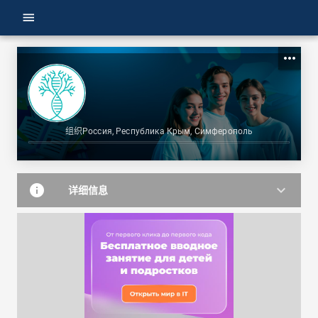
menu
more_horiz
组织
Россия, Республика Крым, Симферополь
info
keyboard_arrow_down
详细信息