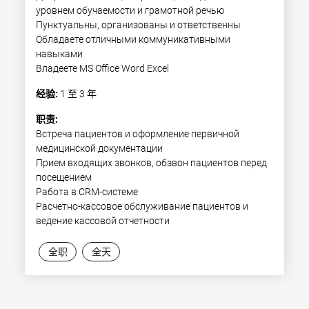
уровнем обучаемости и грамотной речью

Пунктуальны, организованы и ответственны

Обладаете отличными коммуникативными 
навыками

Владеете MS Office Word Excel
经验:
1 至 3 年
职责:
Встреча пациентов и оформление первичной 
медицинской документации

Прием входящих звонков, обзвон пациентов перед 
посещением

Работа в CRM-системе

Расчетно-кассовое обслуживание пациентов и 
ведение кассовой отчетности
全职
全天