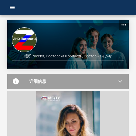
menu
more_horiz
组织
Россия, Ростовская область, Ростов-на-Дону
info
keyboard_arrow_down
详细信息